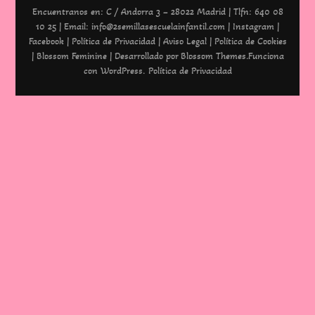
Encuentranos en:
C / Andorra 3 – 28022 Madrid
|
Tlfn: 640 08
10 25
|
Email: info@2semillasescuelainfantil.com
|
Instagram
|
Facebook
|
Política de Privacidad
|
Aviso Legal
|
Política de Cookies
|
Blossom Feminine | Desarrollado por
Blossom Themes
.Funciona
con
WordPress
.
Política de Privacidad